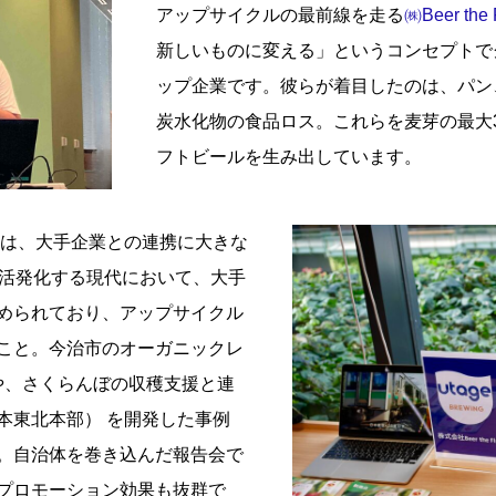
アップサイクルの最前線を走る
㈱Beer the F
新しいものに変える」というコンセプトで
ップ企業です。彼らが着目したのは、パン
炭水化物の食品ロス。これらを麦芽の最大
フトビールを生み出しています。
氏は、大手企業との連携に大きな
が活発化する現代において、大手
められており、アップサイクル
こと。今治市のオーガニックレ
R）や、さくらんぼの収穫支援と連
日本東北本部） を開発した事例
。自治体を巻き込んだ報告会で
プロモーション効果も抜群で