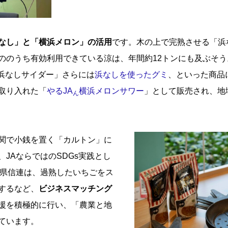
なし」と「横浜メロン」の活用
です。木の上で完熟させる「浜
ののうち有効利用できている涼は、年間約12トンにも及ぶそ
浜なしサイダー」さらには
浜なしを使ったグミ
、といった商品
取り入れた「
やるJA
横浜メロンサワー
」として販売され、地
ん
関で小銭を置く「カルトン」に
、JAならではのSDGs実践とし
川県信連は、過熟したいちごをス
するなど、
ビジネスマッチング
援を積極的に行い、「農業と地
ています。